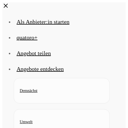
Skip
Close
to
content
Als Anbieter:in starten
quatoro+
Angebot teilen
Angebote entdecken
Demnächst
Umwelt