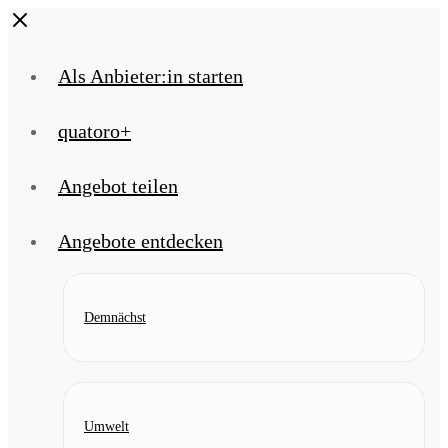
Skip
Close
to
content
Als Anbieter:in starten
quatoro+
Angebot teilen
Angebote entdecken
Demnächst
Umwelt