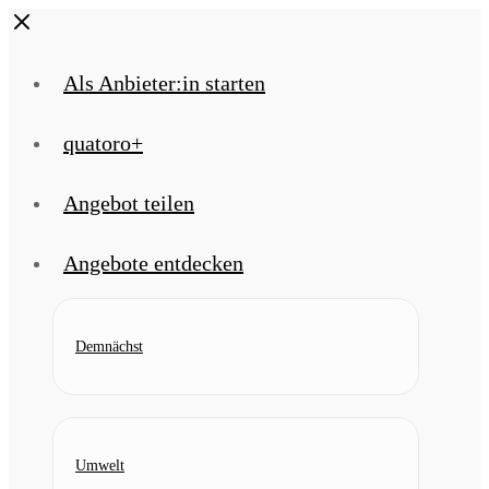
Skip
Close
to
content
Als Anbieter:in starten
quatoro+
Angebot teilen
Angebote entdecken
Demnächst
Umwelt