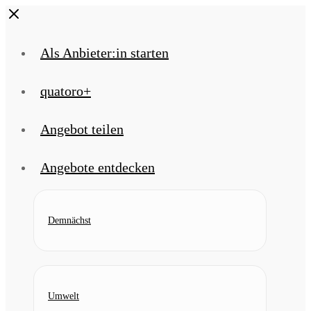
Skip
Close
to
content
Als Anbieter:in starten
quatoro+
Angebot teilen
Angebote entdecken
Demnächst
Umwelt