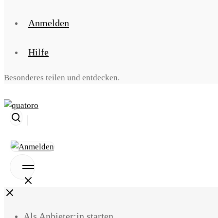
Anmelden
Hilfe
Besonderes teilen und entdecken.
Suche
öffnen
Open
Menu
Close
Als Anbieter:in starten