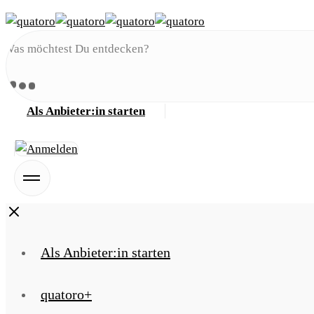
Skip
to
content
Als Anbieter:in starten
Toggle
offcanvas
area
Close
Als Anbieter:in starten
quatoro+