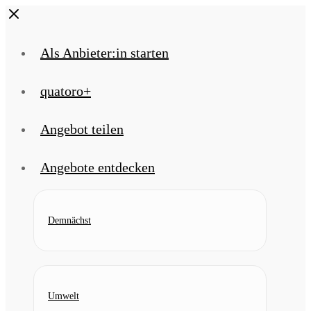
Skip
Close
to
content
Als Anbieter:in starten
quatoro+
Angebot teilen
Angebote entdecken
Demnächst
Umwelt